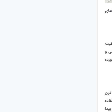
های
فیت
ی و
رده
قرن
اده
 نمود پیدا