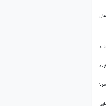
های
 نه
ولاد
لاً
ایی