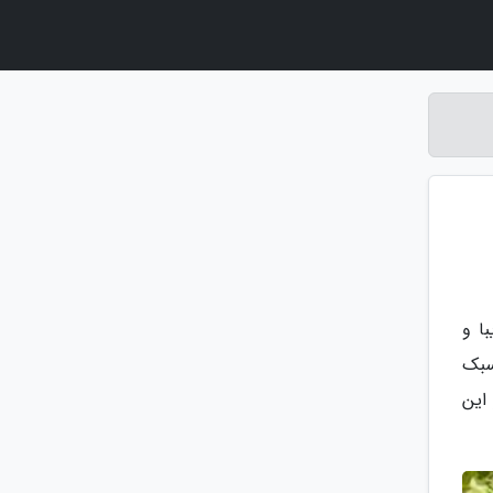
ا و
سبک
این