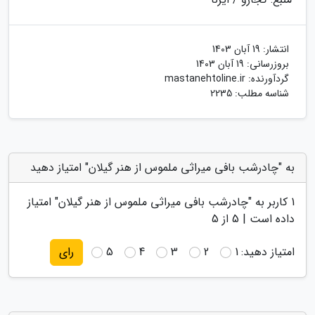
انتشار:
19 آبان 1403
بروزرسانی:
19 آبان 1403
گردآورنده:
mastanehtoline.ir
شناسه مطلب: 2235
به "چادرشب بافی میراثی ملموس از هنر گیلان" امتیاز دهید
1
کاربر به "
چادرشب بافی میراثی ملموس از هنر گیلان
" امتیاز
داده است |
5
از 5
امتیاز دهید:
1
2
3
4
5
رای