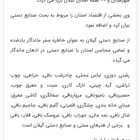
شهرستان و 60 نقطه استان گیلان برپا می گردد.
وی بخشی از اقتصاد استان را مربوط به بحث صنایع دستی
بیان کرد و اضافه نمود:
از صنایع دستی گیلان به عنوان خاطره سفر ماندگار یادشده
و تمامی محاسن استان با صنایع دستی در اذهان ماندگار
می گردد.
رشتی دوزی، لباس محلی، چادرشب بافی، خراطی، چوب
تراشی، گره چینی، نازک کاری، منبت و معرق چوب،
حصیربافی، بامبوبافی، مرواربافی، سفالگری، کاشی معرق،
مینای خانه بندی، چلنگری، قلمزنی، گلیم بافی، جاجیم بافی،
شال بافی، نمد مالی، جوراب بافی، عروسک بافی، قلاب بافی
و …برخی از هنرهای سنتی و صنایع دستی گیلان است.
منبع: کجارو / ایرنا