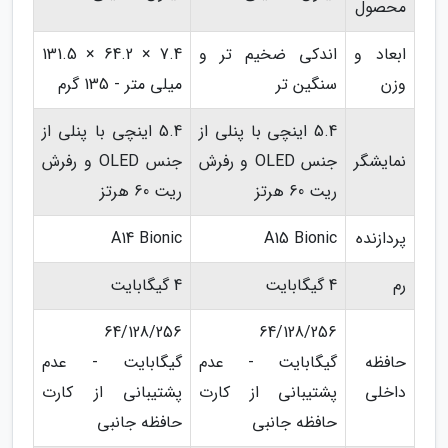
محصول
ابعاد و
اندکی ضخیم تر و
7.4 × 64.2 × 131.5
وزن
سنگین تر
میلی متر - 135 گرم
5.4 اینچی با پنلی از
5.4 اینچی با پنلی از
نمایشگر
جنس OLED و رفرش
جنس OLED و رفرش
ریت 60 هرتز
ریت 60 هرتز
پردازنده
A15 Bionic
A14 Bionic
رم
4 گیگابایت
4 گیگابایت
64/128/256
64/128/256
حافظه
گیگابایت - عدم
گیگابایت - عدم
داخلی
پشتیبانی از کارت
پشتیبانی از کارت
حافظه جانبی
حافظه جانبی