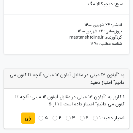
منبع: دیجیکالا مگ
انتشار:
24 شهریور 1400
بروزرسانی:
24 شهریور 1400
گردآورنده:
mastanehtoline.ir
شناسه مطلب: 1670
به "آیفون 13 مینی در مقابل آیفون 12 مینی؛ آنچه تا کنون می
دانیم" امتیاز دهید
1
کاربر به "
آیفون 13 مینی در مقابل آیفون 12 مینی؛ آنچه تا
کنون می دانیم
" امتیاز داده است |
1
از 5
امتیاز دهید:
1
2
3
4
5
رای