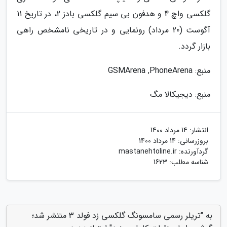
گلکسی واچ 4 و هدفون بی سیم گلکسی بادز 2، در تاریخ 11
آگوست (20 مرداد) رونمایی و در تاریخی نامشخص راهی
بازار گردد.
منبع: GSMArena ,PhoneArena
منبع: دیجیکالا مگ
انتشار:
14 مرداد 1400
بروزرسانی:
14 مرداد 1400
گردآورنده:
mastanehtoline.ir
شناسه مطلب: 1623
به "تریلر رسمی سامسونگ گلکسی زد فولد 3 منتشر شد؛