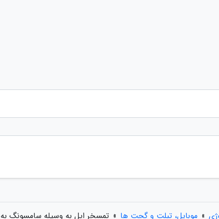
وژی
»
موبایل، تبلت و گجت ها
»
تمسخر اپل به وسیله سامسونگ به ض