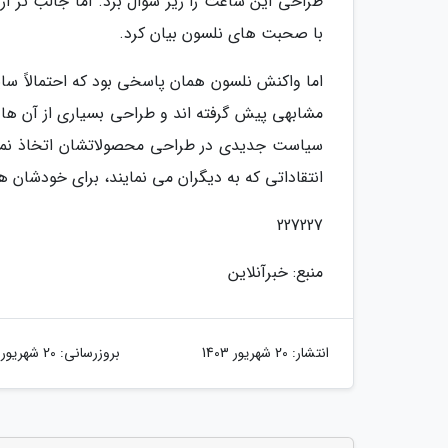
طراحی این ساعت را زیر سؤال برد. اما جالب تر 
با صحبت های نلسون بیان کرد.
اما واکنش نلسون همان پاسخی بود که احتمالاً سای
مشابهی پیش گرفته اند و طراحی بسیاری از آن ها 
سیاست جدیدی در طراحی محصولاتشان اتخاذ نماین
انتقاداتی که به دیگران می نمایند، برای خودشان 
227227
منبع: خبرآنلاین
انتشار:
20 شهریور 1403
بروزرسانی:
20 شهریور 1403