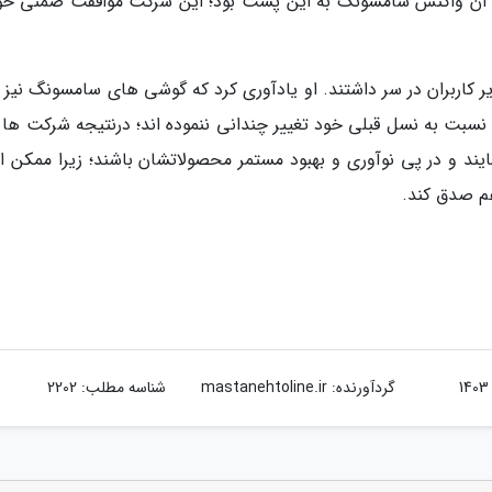
از آن واکنش سامسونگ به این پست بود؛ این شرکت موافقت ضمنی خود
ر کاربران در سر داشتند. او یادآوری کرد که گوشی های سامسونگ نیز ر
نسبت به نسل قبلی خود تغییر چندانی ننموده اند؛ درنتیجه شرکت ها ب
د و در پی نوآوری و بهبود مستمر محصولاتشان باشند؛ زیرا ممکن 
هم صدق کند.
گردآورنده:
mastanehtoline.ir
شناسه مطلب: 2202