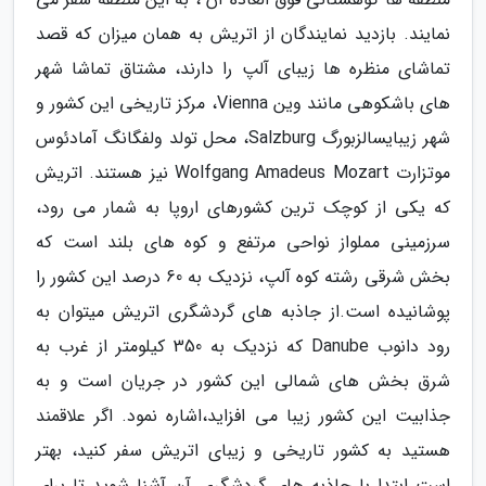
نمایند. بازدید نمایندگان از اتریش به همان میزان که قصد
تماشای منظره ها زیبای آلپ را دارند، مشتاق تماشا شهر
های باشکوهی مانند وین Vienna، مرکز تاریخی این کشور و
شهر زیبایسالزبورگ Salzburg، محل تولد ولفگانگ آمادئوس
موتزارت Wolfgang Amadeus Mozart نیز هستند. اتریش
که یکی از کوچک ترین کشورهای اروپا به شمار می رود،
سرزمینی مملواز نواحی مرتفع و کوه های بلند است که
بخش شرقی رشته کوه آلپ، نزدیک به 60 درصد این کشور را
پوشانیده است.از جاذبه های گردشگری اتریش میتوان به
رود دانوب Danube که نزدیک به 350 کیلومتر از غرب به
شرق بخش های شمالی این کشور در جریان است و به
جذابیت این کشور زیبا می افزاید،اشاره نمود. اگر علاقمند
هستید به کشور تاریخی و زیبای اتریش سفر کنید، بهتر
است ابتدا با جاذبه های گردشگری آن آشنا شوید تا برای