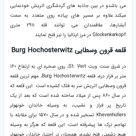
می باشدو در بین جاذبه های گردشگری اتریش خودنمایی
میکند.علاوه بر مسیر های پیاده روی متعدد به سمت
آبشارها، علاقمندان می توانند قله 2911 متری
Glockenkarkopf در مرز ایتالیا را نیز فتح نمایند.
قلعه قرون وسطایی Burg Hochosterwitz
در شرق سنت ویت St. Veit، روی صخره ای به ارتفاع 160
متر بر فراز دره، قلعه Burg Hochosterwitz، مهم ترین قلعه
قرون وسطایی اتریش سر به فلک کشیده است. این قلعه که
در سال 860 پس از میلاد ساخته شده است که بعد از یک
تاریخ پر فراز و نشیب، به وسیله خاندان خونهولر
Khevenhüllers تسخیر شده و در سال 1570 برای مقابله با
تهاجم ترک ها پیشرفته است. این قلعه که هرگز به وسیله
هیچ دشمنی فتح نشده، همچنان در اختیار خاندان خونهولر