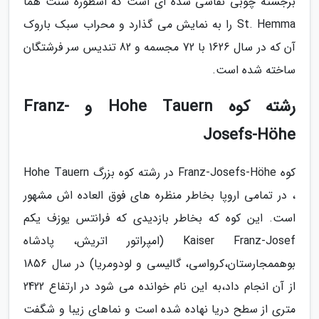
برجسته چوبی نقاشی شده ای است که اسطوره سنت هما
St. Hemma را به نمایش می گذارد و محراب سبک باروک
آن که در سال 1626 با 72 مجسمه و 82 تندیس سر فرشتگان
ساخته شده است.
رشته کوه Hohe Tauern و Franz-
Josefs-Höhe
کوه Franz-Josefs-Höhe در رشته کوه بزرگ Hohe Tauern
، در تمامی اروپا بخاطر منظره های فوق العاده اش مشهور
است. این کوه که بخاطر بازدیدی که فرانتس یوزف یکم
Kaiser Franz-Josef (امپراتور اتریش، پادشاه
بوهممجارستان،کرواسی، گالیسی و لودومریا) در سال 1856
از آن انجام داد،به این نام خوانده می شود در ارتفاع 2422
متری از سطح دریا نهاده شده است و نماهای زیبا و شگفت