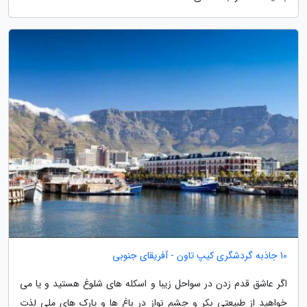
10 جاذبه گردشگری کیپ تاون - آفریقای جنوبی
اگر عاشق قدم زدن در سواحل زیبا و اسکله های شلوغ هستید و یا می
خواهید از طبیعتی بکر و چشم نواز در باغ ها و پارک های ملی لذت