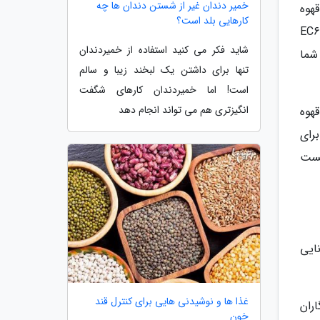
خمیر دندان غیر از شستن دندان ها چه
هوه
کارهایی بلد است؟
رسوساز دلونگی مدل EC685 Dedica
شاید فکر می کنید استفاده از خمیردندان
شما
تنها برای داشتن یک لبخند زیبا و سالم
است! اما خمیردندان کارهای شگفت
انگیزتری هم می تواند انجام دهد
قهوه
رای
شست
ایی
غذا ها و نوشیدنی هایی برای کنترل قند
اران
خون