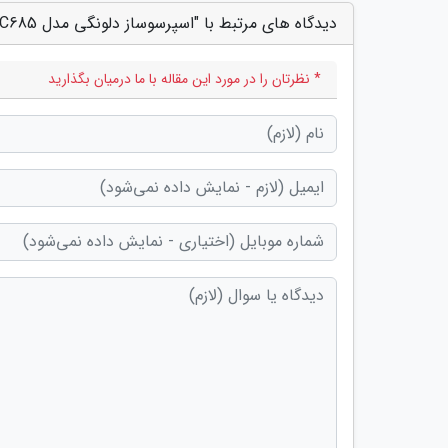
دیدگاه های مرتبط با "اسپرسوساز دلونگی مدل EC685؛ برای قهوه ای حرفه ای و خوش طعم"
* نظرتان را در مورد این مقاله با ما درمیان بگذارید