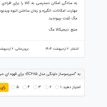
به سادگی امکان دسترسی به کالا را برای افرادی ک
مهارت، امکانات، انگیزه و زمان ساختن انبوه ویدیوها
مگ تَلِنت بپیوندید.
منبع: دیجیکالا مگ
انتشار:
2 اردیبهشت 1404
بروزرسانی:
2 اردیبهشت 1404
به "اسپرسوساز دلونگی مدل EC685؛ برای قهوه ای حرفه ای و خوش طعم" امتیاز دهید
امتیاز دهید:
1
2
3
4
5
رای