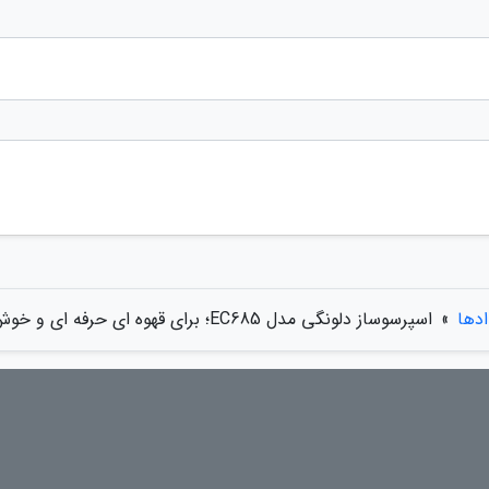
ادها
»
اسپرسوساز دلونگی مدل EC685؛ برای قهوه ای حرفه ای و خوش طعم