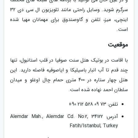
سرگرم شوید. وسایل راحتی مانند تلویزیون ال سی دی 32
اینچی، میز، تلفن و گاوصندوق برای مهمانان مهیا شده
است.
موقعیت
با اقامت در بوتیک هتل سنت صوفیا در قلب استانبول، تنها
چند قدم تا آب انبار باسیلیکا و ایاصوفیه فاصله دارید. این
هتل چهار ستاره در 400 متری حمام چال اوغلو و میدان
سلطان احمد نهاده شده است.
تلفن: 73 09 528 212 90+
آدرس: Alemdar Mah., Alemdar Cd. No:2, 34122
Fatih/Istanbul, Turkey