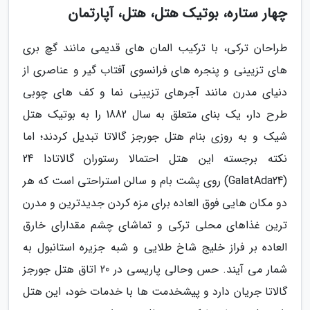
چهار ستاره، بوتیک هتل، هتل، آپارتمان
طراحان ترکی، با ترکیب المان های قدیمی مانند گچ بری
های تزیینی و پنجره های فرانسوی آفتاب گیر و عناصری از
دنیای مدرن مانند آجرهای تزیینی نما و کف های چوبی
طرح دار، یک بنای متعلق به سال 1882 را به بوتیک هتل
شیک و به روزی بنام هتل جورجز گالاتا تبدیل کردند؛ اما
نکته برجسته این هتل احتمالا رستوران گالاتادا 24
(GalatAda24) روی پشت بام و سالن استراحتی است که هر
دو مکان هایی فوق العاده برای مزه کردن جدیدترین و مدرن
ترین غذاهای محلی ترکی و تماشای چشم مقدارای خارق
العاده بر فراز خلیج شاخ طلایی و شبه جزیره استانبول به
شمار می آیند. حس وحالی پاریسی در 20 اتاق هتل جورجز
گالاتا جریان دارد و پیشخدمت ها با خدمات خود، این هتل