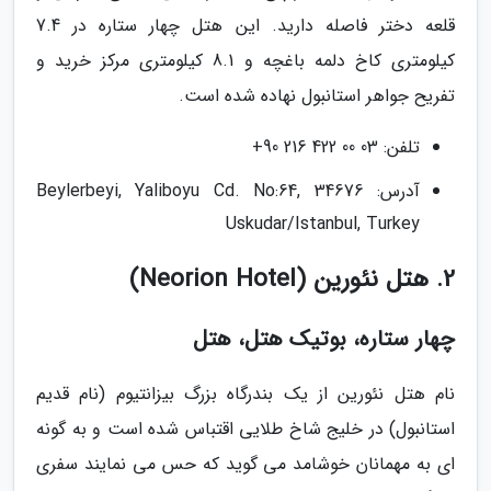
قلعه دختر فاصله دارید. این هتل چهار ستاره در 7.4
کیلومتری کاخ دلمه باغچه و 8.1 کیلومتری مرکز خرید و
تفریح جواهر استانبول نهاده شده است.
تلفن: 03 00 422 216 90+
آدرس: Beylerbeyi, Yaliboyu Cd. No:64, 34676
Uskudar/Istanbul, Turkey
2. هتل نئورین (Neorion Hotel)
چهار ستاره، بوتیک هتل، هتل
نام هتل نئورین از یک بندرگاه بزرگ بیزانتیوم (نام قدیم
استانبول) در خلیج شاخ طلایی اقتباس شده است و به گونه
ای به مهمانان خوشامد می گوید که حس می نمایند سفری