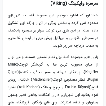
سرسره وایکینگ (Viking)
همانطور که اشاره نمودیم، این مجوعه فقط به شهربازی
محدود نمی گردد و بخش بزرگی از آن را پارک آبی تشکیل
داده است. در این بازی می توانید سوار بر سرسره وایکینگ
در سقوطی ناگهانی و غیرقابل پیش بینی از ارتفاع 15 متری
به سمت دریاچه سرازیر شوید.
بازی های مجموعه اسفانبول تمام نشدنی هستند و می توان
از میان محبوب ترین ها به گردشگر کوچک(Minik
Kaşifler)، پرندگان دیوانه و سفر مجذوب کننده((Çilgin
Kuşlar، قطار معدنچی کوچک(Küçük (Madenciler، رویای
فاتح((Fatihin Rüyasi و چرخ و فلک (Atli Karinca) اشاره
نمود.بعلاوه این شهربازی دارای امکانات رفاهی نظیر چندین
رستوران و کافه، اینترنت وای فای رایگان، فروشگاه های