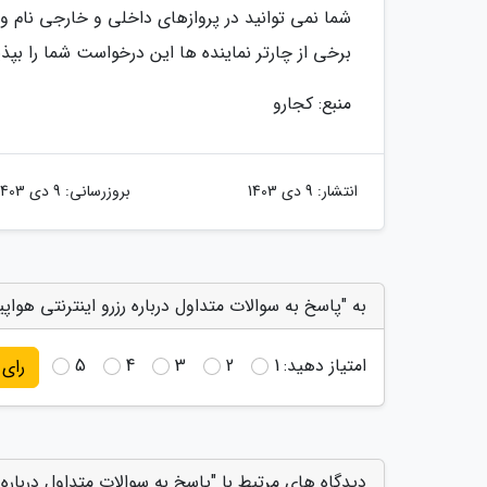
شما نمی توانید در پروازهای داخلی و خارجی نام و 
برخی از چارتر نماینده ها این درخواست شما را بپذی
منبع: کجارو
انتشار:
9 دی 1403
بروزرسانی:
9 دی 1403
به "پاسخ به سوالات متداول درباره رزرو اینترنتی هواپی
امتیاز دهید:
1
2
3
4
5
رای
دیدگاه های مرتبط با "پاسخ به سوالات متداول درباره ر