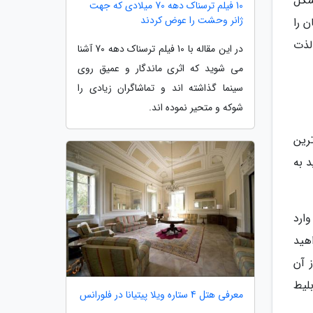
شکل
10 فیلم ترسناک دهه 70 میلادی که جهت
ژانر وحشت را عوض کردند
 را
لذت
در این مقاله با 10 فیلم ترسناک دهه 70 آشنا
می شوید که اثری ماندگار و عمیق روی
سینما گذاشته اند و تماشاگران زیادی را
شوکه و متحیر نموده اند.
ترین
د به
ارد
هید
 آن
لیط
معرفی هتل 4 ستاره ویلا پیتیانا در فلورانس