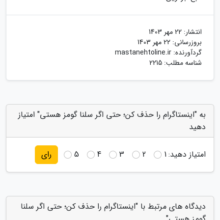
انتشار:
22 مهر 1403
بروزرسانی:
22 مهر 1403
گردآورنده:
mastanehtoline.ir
شناسه مطلب: 2215
به "اینستاگرام را حذف کن؛ حتی اگر سلنا گومز هستی" امتیاز
دهید
امتیاز دهید:
1
2
3
4
5
رای
دیدگاه های مرتبط با "اینستاگرام را حذف کن؛ حتی اگر سلنا
گومز هستی"