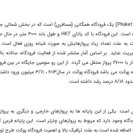
فرودگاه بین المللی پوکت (Phuket International Airport) یک فرودگاه همگانی (مسافری) است که در بخش شمال
پوکت و در ارتفاع 25 متری از سطح دریا واقع شده است. این فرودگاه با کد یاتای HKT و طول ب
 پوکت به علت تعداد زیاد پروازهایش به صورت شبانه روزی فعال است. 
 در ساعت حدود 30 پرواز را مدیریت نماید. بر اساس آمار منتشر شده از فعالیت فرودگاه، سالانه با
دومیلیون و نهصد هزار مسافر و دوازده هزان تن بار با 27000 پرواز منتقل می گردد. از این رو سومین جایگاه در بین 
های تایلند از لحاظ انتقال مسافر، مربوط به فرودگاه پوکت می باشد.فرودگاه پوکت در سال2013 ، 3/11
وکت دارای 2 پایانه مسافربری است. یکی از این پایانه ها به پروازهای خارجی و دیگری به پرو
گاه وجود دارد که مربوط به پروازهای چارتر است. این پایانه فرعی که
د، از سال 2014 به این فرودگاه اضافه شده است.به علت ترافیک بالا و اهمیت فرودگاه پوکت طرح 