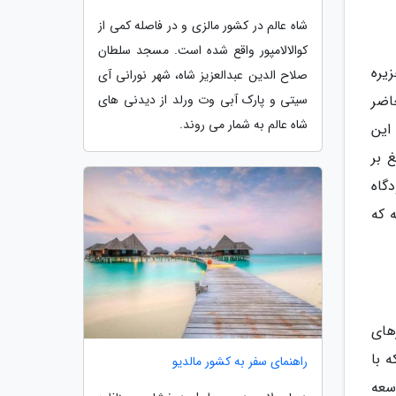
شاه عالم در کشور مالزی و در فاصله کمی از
کوالالامپور واقع شده است. مسجد سلطان
ی جزیره
صلاح الدین عبدالعزیز شاه، شهر نورانی آی
سیتی و پارک آبی وت ورلد از دیدنی های
اند 3000 متر، در حال حاضر
شاه عالم به شمار می روند.
این
لغ بر
فرودگاه
 میلیون ورود داشته که
ازهای
 با
راهنمای سفر به کشور مالدیو
توسعه