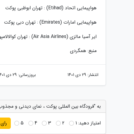
هواپیمایی اتحاد (Etihad) : تهران ابوظبی پوکت
هواپیمایی امارات (Emirates) : تهران دبی پوکت
ایر آسیا مالزی (Air Asia Airlines) : تهران کوالالامپور پوکت ، تهران بانکوک پوکت
منبع: همگردی
انتشار:
29 دی 1401
بروزرسانی:
29 دی 1401
به "فرودگاه بین المللی پوکت ، نمای دیدنی و مجذوب ک
امتیاز دهید:
1
2
3
4
5
رای