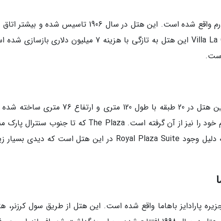
هتل The Westin Excelsior در منطقه ویاونتو در رم واقع شده است. این هتل در سال 1906 تاسیس شده و 
آن قیمت های نسبتا مناسبی دارند. Villa La Cupola Suite این هتل به تازگی با هزینه 7 میلیون دلاری با
The Plaza در محله منهتن نیویورک واقع است. این هتل در 20 طبقه با طول 120 متری و ارتفاع 76 
قسمت غربی Grand Army Plaza واقع است که نام خود را نیز از آن گرفته است. The Plaza که تا جنوب سنت
گسترده شده انتخاب اول مسافران VIP نیویورک به دلیل وجود Royal Plaza Suite در این هتل است که دیدی بس
Atlan در پارکی آبی در جزیره پارادایز باهاما واقع شده است. این هتل از طریق سول کرزنر، ه