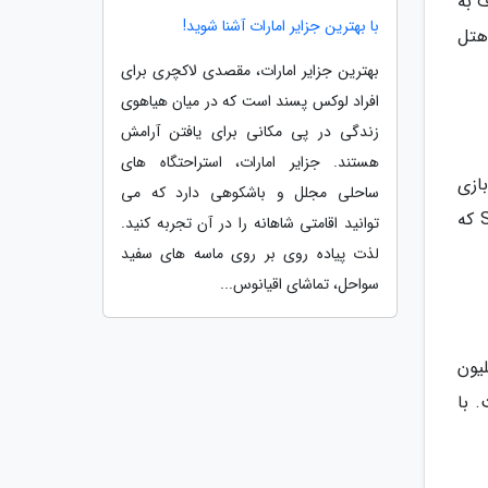
معروف به
با بهترین جزایر امارات آشنا شوید!
س ترین هتل
بهترین جزایر امارات، مقصدی لاکچری برای
افراد لوکس پسند است که در میان هیاهوی
زندگی در پی مکانی برای یافتن آرامش
هستند. جزایر امارات، استراحتگاه های
88 متر مربع فضای بازی
ساحلی مجلل و باشکوهی دارد که می
دارد. Fantasy Tower این هتل دارای اماکن تفریحی بسیاری است. این برج سوئیت های معروف Fantasy و Sky Villas که
توانید اقامتی شاهانه را در آن تجربه کنید.
لذت پیاده روی بر روی ماسه های سفید
سواحل، تماشای اقیانوس...
ف است. رقابت هتل های دیگر با سازه های سنگی سورئال 12 میلیون
ه است. با