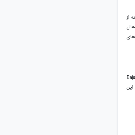
رفته از
ین هتل
افته است. ویلاهای Moorish و اتاق های
Cor و دشت آرام Baja Peninsula
ر این