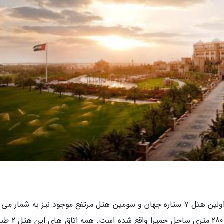
هتل برج العرب در دبی واقع شده است. این هتل اولین هتل 7 ستاره جهان و سومین هتل مرتفع موجود نیز به شمار 
هتل Burj Al Arab در جزیره ای مصنوعی در ارتفاع 280 م