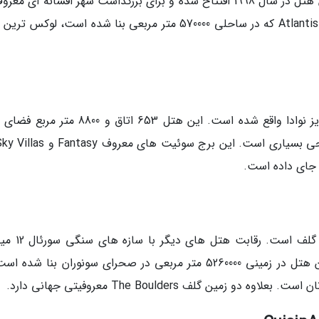
معروف اهل آفریقای جنوبی ساخته شده است. این هتل در سال 1998 افتتاح شده و برای بزرگداشت شهر افسانه ای 
شهر گمشده بنا شده است. هتل Atlantis Paradise Island که در ساحلی 570000 متر مربعی بنا شده است، لوک
هتل لوکس Palms در باریکه لاس وگاس در پارادایز نوادا واقع شده است. این هتل 653 اتاق و 00
 جای داده است.
The Boulders ناحیه ای بسیار معروف برای بازی گل
ساله این هتل در زیبایی امری غیرممکن است. این هتل در زمینی 5260000 متر مربعی در صحرای سونوران بنا شد
ین گلف The Boulders معروفیتی جهانی دارد.