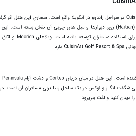
هتل 5 ستاره CuisinArt Golf Resort & Spa, Anguilla در سواحل راندوو در آنگویلا واقع است. معماری این هتل اثر گ
ساحل مایکنوس یونان است. نقاشی های هایتان (Haitian) روی دیوارها و مبل های چوبی آن نقش بسته است. ا
ابتدا اقامتگاه گرمسیری مالک آن بوده که بعدها برای استفاده مسافران توسعه ی
Cu دارد.
Secrets Marquis هتلی باشکوه، اشرافی و خیره کننده است. این هتل در میان دریای tes
است. هتلSecrets Marquis تجربه ای شگفت انگیز و لوکس در یک ساحل زیبا برای مسافران آن است. د
را دیدن کنید و لذت ببریرود.