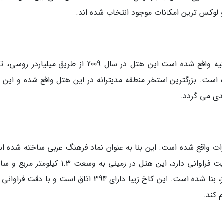
و لوکس ترین امکانات موجود انتخاب شده اند.
هتل Mardan Palace در محله لارا در آنتالیای ترکیه واقع شده است.این هتل در سال 2009 از طریق میلیا
د دلاری ساخته شده است. بزرگترین استخر منطقه مدیترانه در این هتل واقع شده و این
دی می گردد.
Emira نیز در ابوظبی امارات واقع شده است. این بنا به عنوان نماد فرهنگ عربی ساخته شده
Emirates Palace در بین هتل های لوکس معروفیت فراوانی دارد، این هتل در زمینی به وسعت 1.3 ک
اختصاصی دارای حدود 850000 متر مربع فضای سبز، بنا شده است. این کاخ زیبا دارای 394 اتاق است و با دق
 کند.