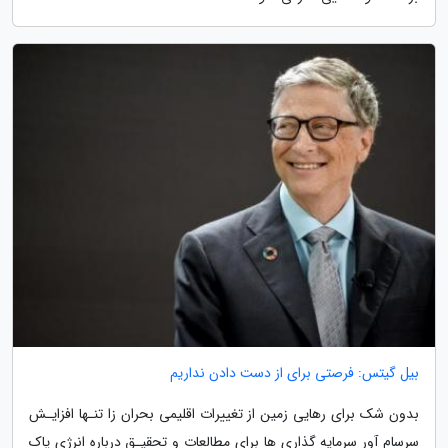
بیل گیتس: فرصتی برای از دست دادن نداریم
بدون شک برای رهایی زمین از تغییرات اقلیمی بحران زا تنـها افزایـش
سرسام آور سرمایه گذاری ها برای مطالعات و تحقیـق درباره انرژی پاک