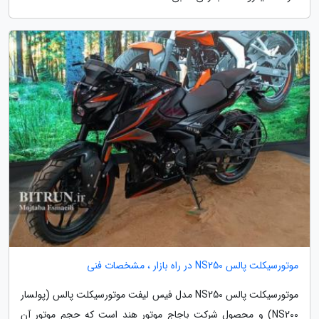
موتورسیکلت پالس NS250 در راه بازار ، مشخصات فنی
موتورسیکلت پالس NS250 مدل فیس لیفت موتورسیکلت پالس (پولسار
NS200) و محصول شرکت باجاج موتور هند است که حجم موتور آن