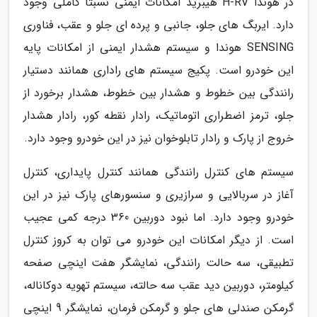
در هوندا H-RV هیبرید امکانات ایمنی نسبتا کاملی وجود
دارد. ایربگ های جلو، جانبی و پرده ای جلو و عقب، فناوری
SENSING هوندا و سیستم هشدار ایمنی از امکانات پایه
این خودرو است. پکیج سیستم های راداری همانند دستیار
رانندگی بین خطوط و هشدار بین خطوط، هشدار برخورد از
جلو، ترمز اضطراری اتوماتیک، رادار نقطه کور، رادار هشدار
خروج از پارک و رادار تابلوخوان نیز در این خودرو وجود دارد.
سیستم های کنترل رانندگی همانند کنترل پایداری، کنترل
آغاز در سربالایی و سرازیری و سنسورهای پارک نیز در این
خودرو وجود دارد. اما نبود دوربین 360 درجه کمی عجیب
است. از دیگر امکانات این خودرو می توان به کروز کنترل
تطبیقی، سه حالت رانندگی، نمایشگر هفت اینچی صفحه
کیلومتر، دوربین دید عقب سه حالته، سیستم تهویه دوکاناله،
گرمکن صندلی های جلو و گرمکن فرمان، نمایشگر 9 اینچی