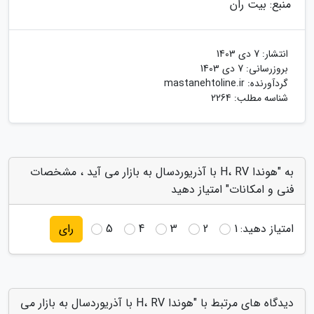
منبع: بیت ران
انتشار:
7 دی 1403
بروزرسانی:
7 دی 1403
گردآورنده:
mastanehtoline.ir
شناسه مطلب: 2264
به "هوندا H، RV با آذریوردسال به بازار می آید ، مشخصات
فنی و امکانات" امتیاز دهید
امتیاز دهید:
1
2
3
4
5
رای
دیدگاه های مرتبط با "هوندا H، RV با آذریوردسال به بازار می