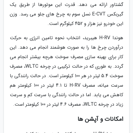
گشتاور ارائه می دهد. قدرت این موتورها از طریق یک
گیربکس E-CVT نسل سوم به چرخ های جلو می رسد. وزن
این خودرو نیز هزار و 452 کیلوگرم است.
هوندا H-RV هیبرید، انتخاب نحوه تامین انرژی به حرکت
درآوردن چرخ ها را به صورت هوشمند انجام می دهد. این
کار برای بهینه سازی مصرف سوخت هرچه بیشتر انجام می
گردد. به طوری که در حالت ترکیبی در چرخه WLTC، مصرف
سوخت 5.4 لیتر در هر 100 کیلومتر است. در حالت رانندگی با
سرعت میانه، مصرف H-RV تا 4.1 لیتر در 100 کیلومتر هم
کاهش می یابد. اما در حالت رانندگی با سرعت کم و سرعت
زیاد در چرخه WLTC، مصرف 4.6 لیتر در 100 کیلومتر است.
امکانات و آپشن ها