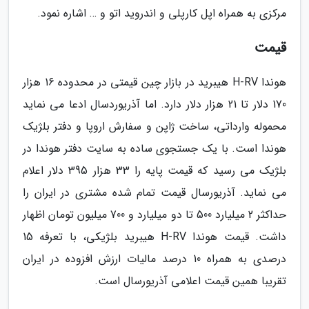
مرکزی به همراه اپل کارپلی و اندروید اتو و … اشاره نمود.
قیمت
هوندا H-RV هیبرید در بازار چین قیمتی در محدوده 16 هزار
170 دلار تا 21 هزار دلار دارد. اما آذریوردسال ادعا می نماید
محموله وارداتی، ساخت ژاپن و سفارش اروپا و دفتر بلژیک
هوندا است. با یک جستجوی ساده به سایت دفتر هوندا در
بلژیک می رسید که قیمت پایه را 33 هزار 395 دلار اعلام
می نماید. آذریورسال قیمت تمام شده مشتری در ایران را
حداکثر 2 میلیارد 500 تا دو میلیارد و 700 میلیون تومان اظهار
داشت. قیمت هوندا H-RV هیبرید بلژیکی، با تعرفه 15
درصدی به همراه 10 درصد مالیات ارزش افزوده در ایران
تقریبا همین قیمت اعلامی آذریورسال است.