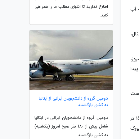
اطلاع ندارید تا انتهای مطلب ما را همراهی
ییرات آب
کنید.
ثال،
روز،
پیدا
است
دومین گروه از دانشجویان ایرانی از ایتالیا
به کشور بازگشتند
دومین گروه از دانشجویان ایرانی در ایتالیا
این برآوردها شامل 136 مرگ اضافی سالانه در سانتیاگو (مرکز شیلی)، 189 در آتن (مرکز یونان)، 172 در رم (مرکز ایتالیا)، 156 در
شامل بیش از 180 نفر صبح امروز (یکشنبه)
 82 در لندن (مرکز انگلستان)، 141 در نیویورک
به کشور بازگشتند.