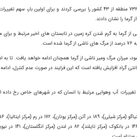
به گزارش ایسنا به نقل از ارث، محققان داده های 732 منطقه از 43 کشور را بررسی کردند و برای اولین بار، سهم تغ
 گرما را نشان دادند.
ومیرهای ناشی از گرما به گرم شدن کره زمین در تابستان های اخیر مرتبط و برای م
است.
نشود، میزان مرگ ومیر ناشی از گرما همچنان ادامه خواهد یافت. تا به ام
تی گراد افزایش یافته است که این فرایند در صورت عدم کنترل، ادامه 
ثر تغییرات آب وهوایی مرتبط با انسان که در شهرهای خاص رخ داده 
توکیو (مرکز ژاپن)، 177 در مادرید (مرکز اسپانیا)، 146 در بانکوک (مرکز تایلند)،