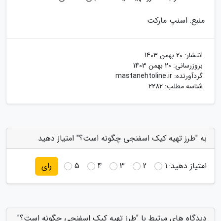
منبع: اسنپ مارکت
انتشار:
20 بهمن 1403
بروزرسانی:
20 بهمن 1403
گردآورنده:
mastanehtoline.ir
شناسه مطلب: 2282
به "طرز تهیه کیک اسفنجی چگونه است؟" امتیاز دهید
امتیاز دهید:
1
2
3
4
5
رای
دیدگاه های مرتبط با "طرز تهیه کیک اسفنجی چگونه است؟"