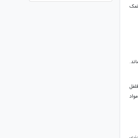
نمک
ند.
فلفل
مواد
زری