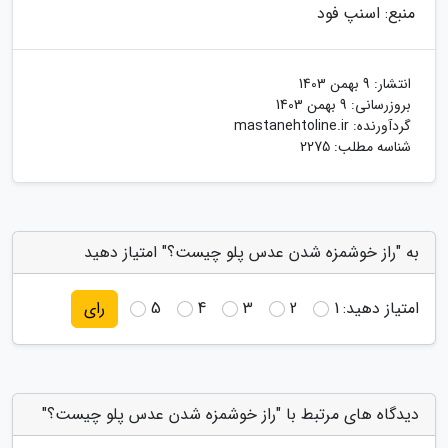
منبع: اسنپ فود
انتشار:
9 بهمن 1403
بروزرسانی:
9 بهمن 1403
گردآورنده:
mastanehtoline.ir
شناسه مطلب: 2275
به "راز خوشمزه شدن عدس پلو چیست؟" امتیاز دهید
امتیاز دهید:
1
2
3
4
5
رای
دیدگاه های مرتبط با "راز خوشمزه شدن عدس پلو چیست؟"