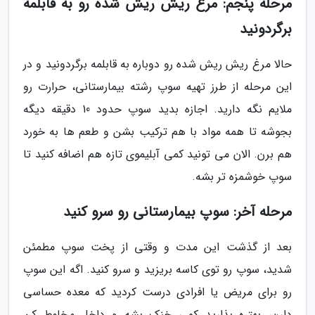
مرحله پنجم: مرغ ریش ریش شده رو به قابلمه
برگردونید
حالا مرغ ریش ریش شده رو دوباره به قابلمه برگردونید و در
این مرحله از طرز تهیه سوپ رشته بیمارستانی، حرارت رو
ملایم نگه دارید. اجازه بدید سوپ حدود 10 دقیقه دیگه
بجوشه تا همه مواد با هم ترکیب بشن و طعم ها به خورد
هم برن. الان می تونید کمی آبلیموی تازه هم اضافه کنید تا
سوپ خوشمزه تر بشه.
مرحله آخر: سوپ بیمارستانی رو سرو کنید
بعد از گذشت این مدت و وقتی از پخت سوپ مطمئن
شدید، سوپ رو توی کاسه بریزید و سرو کنید. اگه این سوپ
رو برای مریض یا افرادی درست کردید که معده حساسی
دارن، بهتره بذارید کمی خنک بشه و داخل مخلوط کن